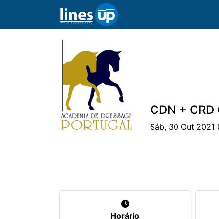
CDN + CRD C
Sáb, 30 Out 2021 
O Evento
Horário
Cavaleiros
Ca
Horário