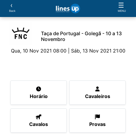
‹
☰
Back
MENU
Taça de Portugal - Golegã - 10 a 13
Novembro
Qua, 10 Nov 2021 08:00 | Sáb, 13 Nov 2021 21:00
O Evento
Horário
Cavaleiros
Cavalos
Pro
Horário
Cavaleiros
Cavalos
Provas