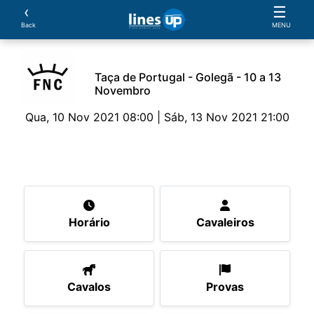
‹
☰
Back
MENU
Taça de Portugal - Golegã - 10 a 13
Novembro
Qua, 10 Nov 2021 08:00 | Sáb, 13 Nov 2021 21:00
O Evento
Horário
Cavaleiros
Cavalos
Pro
Horário
Cavaleiros
Cavalos
Provas