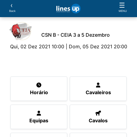
‹
☰
Back
MENU
CSN B - CEIA 3 a 5 Dezembro
Qui, 02 Dez 2021 10:00 | Dom, 05 Dez 2021 20:00
O Evento
Horário
Cavaleiros
Equipas
Cav
Horário
Cavaleiros
Equipas
Cavalos