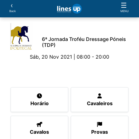
‹
☰
Back
MENU
6ª Jornada Troféu Dressage Póneis
(TDP)
Sáb, 20 Nov 2021 | 08:00 - 20:00
O Evento
Horário
Cavaleiros
Cavalos
Pro
Horário
Cavaleiros
Cavalos
Provas