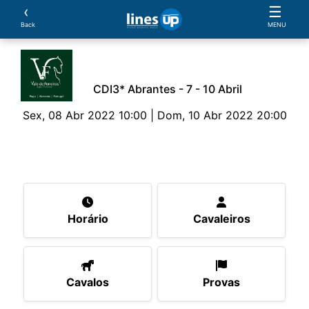
‹
☰
Back
MENU
CDI3* Abrantes - 7 - 10 Abril
Sex, 08 Abr 2022 10:00 | Dom, 10 Abr 2022 20:00
O Evento
Horário
Cavaleiros
Cavalos
Pro
Horário
Cavaleiros
Cavalos
Provas