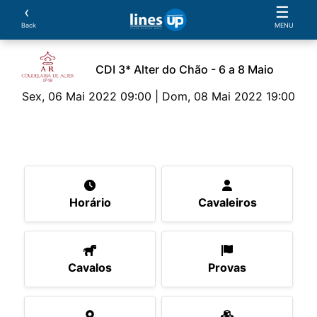
‹
☰
Back
MENU
CDI 3* Alter do Chão - 6 a 8 Maio
Sex, 06 Mai 2022 09:00 | Dom, 08 Mai 2022 19:00
O Evento
Horário
Cavaleiros
Cavalos
Pro
Horário
Cavaleiros
Cavalos
Provas