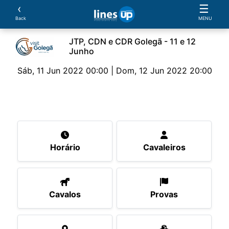
‹
☰
Back
MENU
JTP, CDN e CDR Golegã - 11 e 12
Junho
Sáb, 11 Jun 2022 00:00 | Dom, 12 Jun 2022 20:00
O Evento
Horário
Cavaleiros
Cavalos
Pro
Horário
Cavaleiros
Cavalos
Provas