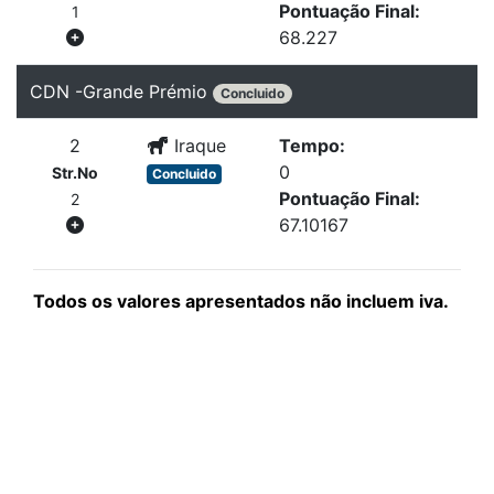
Pontuação Final:
1
68.227
CDN -Grande Prémio
Concluido
2
Iraque
Tempo:
0
Str.No
Concluido
Pontuação Final:
2
67.10167
Todos os valores apresentados não incluem iva.