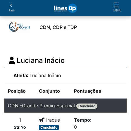
‹
☰
Back
MENU
CDN, CDR e TDP
ento
Horário
Cavaleiros
Cavalos
Provas
Luciana Inácio
Atleta
: Luciana Inácio
Posição
Conjunto
Pontuações
CDN -Grande Prémio Especial
Concluido
1
Iraque
Tempo:
0
Str.No
Concluido