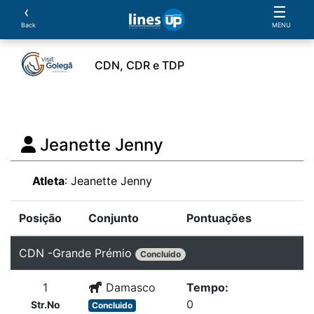
‹
☰
Back
MENU
CDN, CDR e TDP
ento
Horário
Cavaleiros
Cavalos
Provas
Jeanette Jenny
Atleta
: Jeanette Jenny
Posição
Conjunto
Pontuações
CDN -Grande Prémio
Concluido
1
Damasco
Tempo:
0
Str.No
Concluido