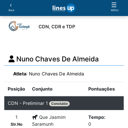
‹
☰
Back
MENU
CDN, CDR e TDP
ento
Horário
Cavaleiros
Cavalos
Provas
Nuno Chaves De Almeida
Atleta
: Nuno Chaves De Almeida
Posição
Conjunto
Pontuações
CDN - Preliminar 1
Concluido
1
Que Jasmim
Tempo:
Saramunh
0
Str.No