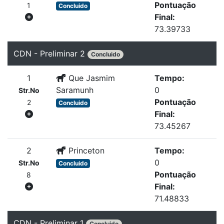
Pontuação
1
Concluido
Final:
73.39733
CDN - Preliminar 2
Concluido
1
Que Jasmim
Tempo:
Saramunh
0
Str.No
Pontuação
2
Concluido
Final:
73.45267
2
Princeton
Tempo:
0
Str.No
Concluido
Pontuação
8
Final:
71.48833
CDN - Preliminar 1
Concluido