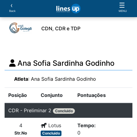
‹
☰
Back
MENU
CDN, CDR e TDP
ento
Horário
Cavaleiros
Cavalos
Provas
Ana Sofia Sardinha Godinho
Atleta
: Ana Sofia Sardinha Godinho
Posição
Conjunto
Pontuações
CDR - Preliminar 2
Concluido
4
Lotus
Tempo:
0
Str.No
Concluido