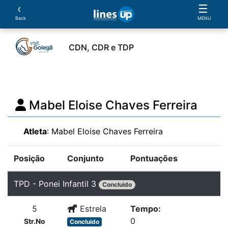
‹
☰
Back
MENU
CDN, CDR e TDP
ento
Horário
Cavaleiros
Cavalos
Provas
Mabel Eloise Chaves Ferreira
Atleta
: Mabel Eloise Chaves Ferreira
Posição
Conjunto
Pontuações
TPD - Ponei Infantil 3
Concluido
5
Estrela
Tempo:
0
Str.No
Concluido