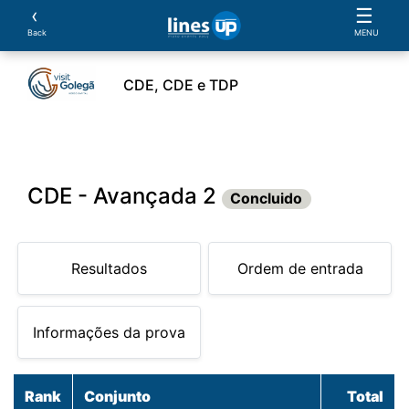
‹
☰
Back
MENU
CDE, CDE e TDP
leiros
Cavalos
Provas
Classificações
Parcer
CDE - Avançada 2
Concluido
Resultados
Ordem de entrada
Informações da prova
Rank
Conjunto
Total