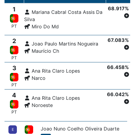
68.917%
1
Mariana Cabral Costa Assis Da
Silva
PT
Miro Do Md
67.083%
2
Joao Paulo Martins Nogueira
Maurício Ch
PT
66.458%
3
Ana Rita Claro Lopes
Narco
PT
66.042%
4
Ana Rita Claro Lopes
Noroeste
PT
Joao Nuno Coelho Oliveira Duarte
E