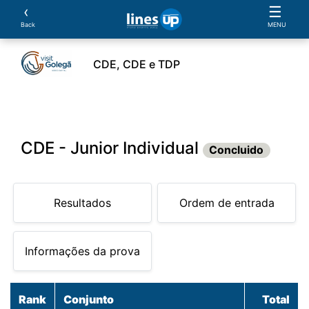
‹
☰
Back
MENU
CDE, CDE e TDP
leiros
Cavalos
Provas
Classificações
Parcer
CDE - Junior Individual
Concluido
Resultados
Ordem de entrada
Informações da prova
Rank
Conjunto
Total