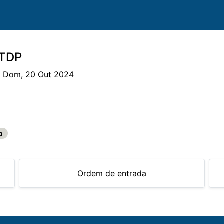
 TDP
| Dom, 20 Out 2024
valos
Provas
Classificações
Parcerias
Aloja
o
Ordem de entrada