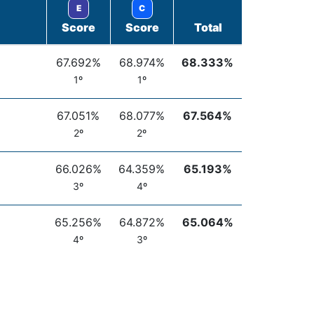
E
C
Score
Score
Total
67.692%
68.974%
68.333%
1º
1º
67.051%
68.077%
67.564%
2º
2º
66.026%
64.359%
65.193%
3º
4º
65.256%
64.872%
65.064%
4º
3º