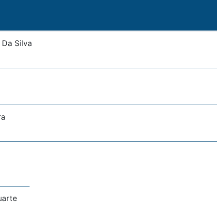
 Da Silva
ra
uarte