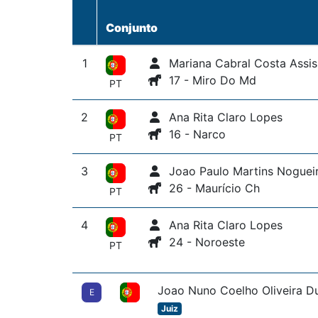
Conjunto
1
Mariana Cabral Costa Assis
17 - Miro Do Md
PT
2
Ana Rita Claro Lopes
16 - Narco
PT
3
Joao Paulo Martins Noguei
26 - Maurício Ch
PT
4
Ana Rita Claro Lopes
24 - Noroeste
PT
Joao Nuno Coelho Oliveira D
E
Juiz