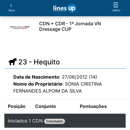
‹
☰
Back
MENU
CDN + CDR - 1ª Jornada VN
Dressage CUP
rio
Cavaleiros
Cavalos
Provas
Parcerias
23 - Hequito
Data de Nascimento
: 27/06/2012 (14)
Nome do Proprietário
: SONIA CRISTINA
FERNANDES ALPOIM DA SILVA
Posição
Conjunto
Pontuações
Iniciados 1 CDN
Concluido