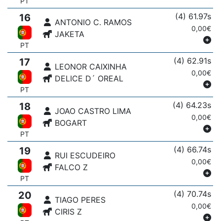
PT
(4) 61.97s
16
ANTONIO C. RAMOS
0,00€
JAKETA
PT
(4) 62.91s
17
LEONOR CAIXINHA
0,00€
DELICE D´ OREAL
PT
(4) 64.23s
18
JOAO CASTRO LIMA
0,00€
BOGART
PT
(4) 66.74s
19
RUI ESCUDEIRO
0,00€
FALCO Z
PT
(4) 70.74s
20
TIAGO PERES
0,00€
CIRIS Z