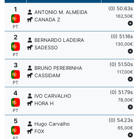
(0) 50.63s
1
ANTONIO M. ALMEIDA
162,50€
CANADA Z
PT
(0) 51.16s
2
BERNARDO LADEIRA
130,00€
SADESSO
PT
(0) 51.50s
3
BRUNO PEREIRINHA
117,00€
CASSIDAM
PT
(0) 51.79s
4
IVO CARVALHO
78,00€
HORA H
PT
(0) 54.23s
5
Hugo Carvalho
65,00€
FOX
PT