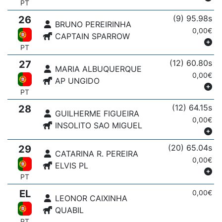
PT
(9) 95.98s
26
BRUNO PEREIRINHA
0,00€
CAPTAIN SPARROW
PT
(12) 60.80s
27
MARIA ALBUQUERQUE
0,00€
AP UNGIDO
PT
(12) 64.15s
28
GUILHERME FIGUEIRA
0,00€
INSOLITO SAO MIGUEL
(20) 65.04s
29
CATARINA R. PEREIRA
0,00€
ELVIS PL
PT
EL
0,00€
LEONOR CAIXINHA
QUABIL
PT