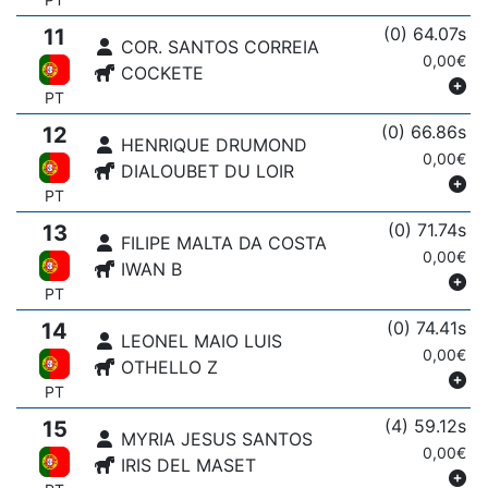
(0) 64.07s
11
COR. SANTOS CORREIA
0,00€
COCKETE
PT
(0) 66.86s
12
HENRIQUE DRUMOND
0,00€
DIALOUBET DU LOIR
PT
(0) 71.74s
13
FILIPE MALTA DA COSTA
0,00€
IWAN B
PT
(0) 74.41s
14
LEONEL MAIO LUIS
0,00€
OTHELLO Z
PT
(4) 59.12s
15
MYRIA JESUS SANTOS
0,00€
IRIS DEL MASET