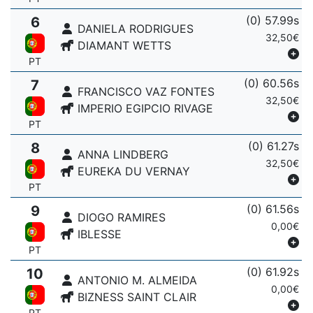
(0) 57.99s
6
DANIELA RODRIGUES
32,50€
DIAMANT WETTS
PT
(0) 60.56s
7
FRANCISCO VAZ FONTES
32,50€
IMPERIO EGIPCIO RIVAGE
PT
(0) 61.27s
8
ANNA LINDBERG
32,50€
EUREKA DU VERNAY
PT
(0) 61.56s
9
DIOGO RAMIRES
0,00€
IBLESSE
PT
(0) 61.92s
10
ANTONIO M. ALMEIDA
0,00€
BIZNESS SAINT CLAIR
PT