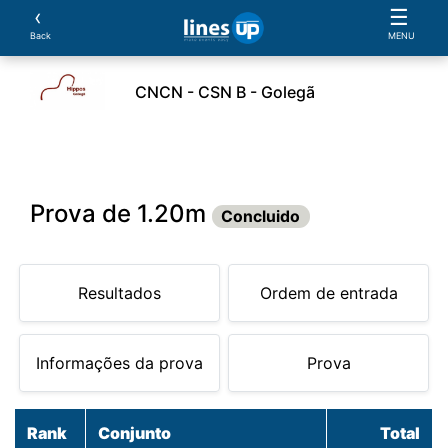
‹
☰
Back
MENU
CNCN - CSN B - Golegã
leiros
Cavalos
Provas
Classificações
Parcer
Prova de 1.20m
Concluido
Resultados
Ordem de entrada
Informações da prova
Prova
Rank
Conjunto
Total