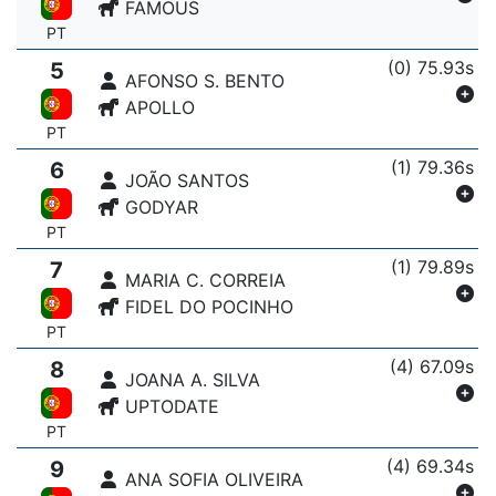
FAMOUS
PT
(0) 75.93s
5
AFONSO S. BENTO
APOLLO
PT
(1) 79.36s
6
JOÃO SANTOS
GODYAR
PT
(1) 79.89s
7
MARIA C. CORREIA
FIDEL DO POCINHO
PT
(4) 67.09s
8
JOANA A. SILVA
UPTODATE
PT
(4) 69.34s
9
ANA SOFIA OLIVEIRA