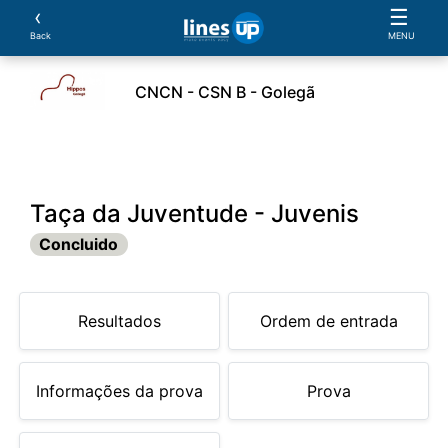
‹
☰
Back
MENU
CNCN - CSN B - Golegã
leiros
Cavalos
Provas
Classificações
Parcer
Taça da Juventude - Juvenis
Concluido
Resultados
Ordem de entrada
Informações da prova
Prova