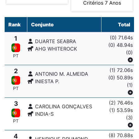
Critérios 7 Anos
Rank
Conjunto
Total
(0) 71.64s
1
DUARTE SEABRA
(0) 48.94s
AHG WHITEROCK
(0)
PT
(1) 72.06s
2
ANTONIO M. ALMEIDA
(0) 50.89s
INIESTA P.
(1)
PT
(2) 76.46s
3
CAROLINA GONÇALVES
(1) 53.59s
INDIA-S
(3)
PT
(8) 70.88s
4
HENRIQUE DRUMOND