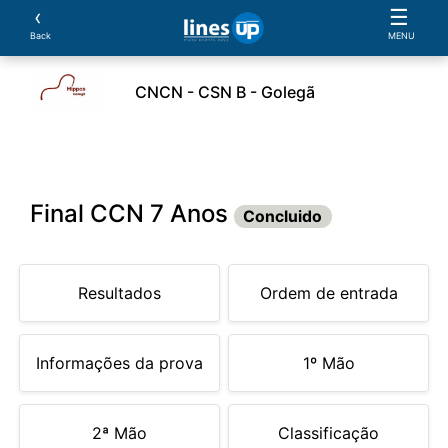
‹
☰
Back
MENU
CNCN - CSN B - Golegã
leiros
Cavalos
Provas
Classificações
Parcer
Final CCN 7 Anos
Concluido
Resultados
Ordem de entrada
Informações da prova
1º Mão
2ª Mão
Classificação