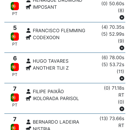
(0) 50.60s
IMPOSANT
(8)
PT
(4) 70.35s
5
FRANCISCO FLEMMING
(5) 52.99s
CODEXOON
(9)
PT
(6) 78.00s
6
HUGO TAVARES
(5) 53.72s
ANOTHER TIJI Z
(11)
PT
(0) 71.18s
7
FILIPE PAIXÃO
RT
IKOLORADA PARISOL
(0)
PT
(13) 73.66s
7
BERNARDO LADEIRA
RT
NISTRIA