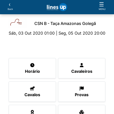
‹
☰
Back
MENU
CSN B - Taça Amazonas Golegã
Sáb, 03 Out 2020 01:00 | Seg, 05 Out 2020 20:00
O Evento
Horário
Cavaleiros
Cavalos
Pro
Horário
Cavaleiros
Cavalos
Provas