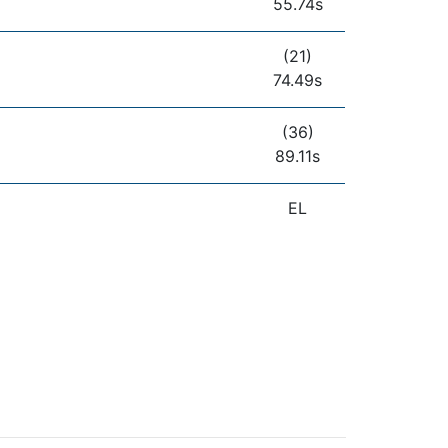
55.74s
(21)
74.49s
(36)
89.11s
EL