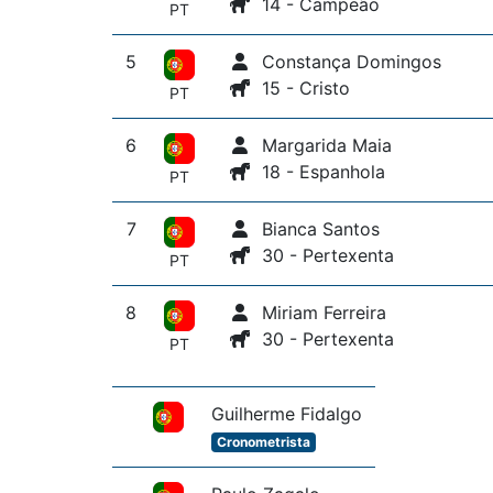
14 - Campeão
PT
5
Constança Domingos
15 - Cristo
PT
6
Margarida Maia
18 - Espanhola
PT
7
Bianca Santos
30 - Pertexenta
PT
8
Miriam Ferreira
30 - Pertexenta
PT
Guilherme Fidalgo
Cronometrista