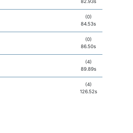
82.93s
(0)
84.53s
(0)
86.50s
(4)
89.89s
(4)
126.52s