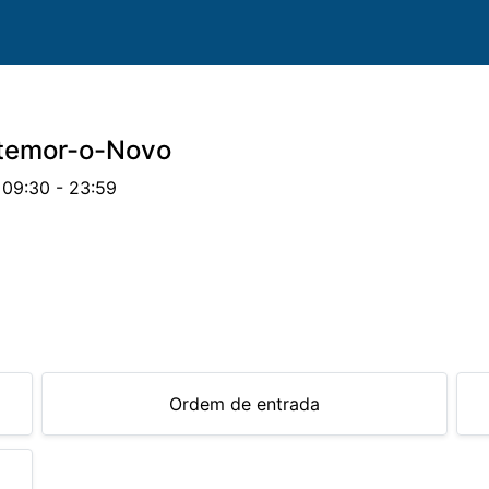
temor-o-Novo
 09:30 - 23:59
valos
Provas
Classificações
Parcerias
Docu
Ordem de entrada