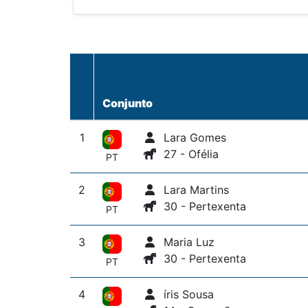
Conjunto
1
Lara Gomes
27 - Ofélia
PT
2
Lara Martins
30 - Pertexenta
PT
3
Maria Luz
30 - Pertexenta
PT
4
íris Sousa