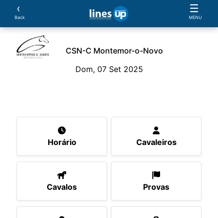
‹
☰
Back
MENU
CSN-C Montemor-o-Novo
Dom, 07 Set 2025
O Evento
Horário
Cavaleiros
Cavalos
Pro
Horário
Cavaleiros
Cavalos
Provas