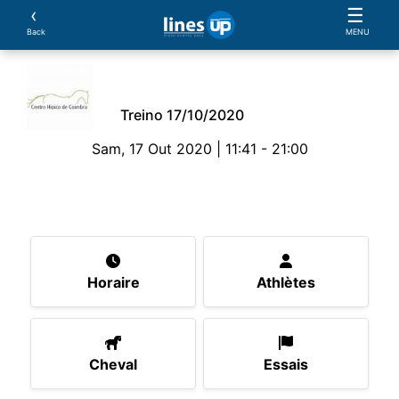
‹
☰
Back
MENU
Treino 17/10/2020
Sam, 17 Out 2020 | 11:41 - 21:00
L'Evénement
Horaire
Athlètes
Cheval
Ess
Horaire
Athlètes
Cheval
Essais