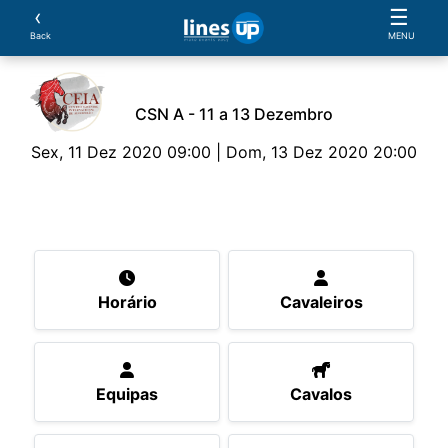
‹
☰
Back
MENU
CSN A - 11 a 13 Dezembro
Sex, 11 Dez 2020 09:00 | Dom, 13 Dez 2020 20:00
O Evento
Horário
Cavaleiros
Equipas
Cav
Horário
Cavaleiros
Equipas
Cavalos