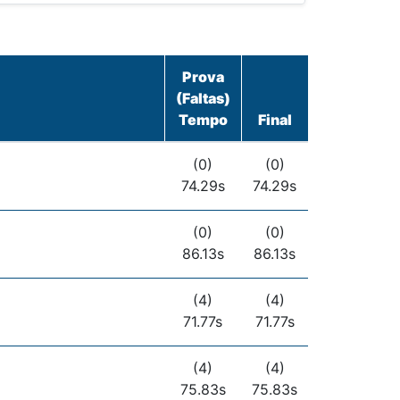
Prova
(Faltas)
Tempo
Final
(0)
(0)
74.29s
74.29s
(0)
(0)
86.13s
86.13s
(4)
(4)
71.77s
71.77s
(4)
(4)
75.83s
75.83s