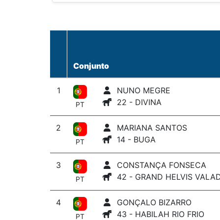
Conjunto
1
NUNO MEGRE
22 - DIVINA
PT
2
MARIANA SANTOS
14 - BUGA
PT
3
CONSTANÇA FONSECA
42 - GRAND HELVIS VALA
PT
4
GONÇALO BIZARRO
43 - HABILAH RIO FRIO
PT