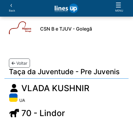
‹
☰
Back
MENU
CSN B e TJUV - Golegã
los
Provas
Classificações
Parcerias
Docum
Voltar
Taça da Juventude - Pre Juvenis
VLADA KUSHNIR
UA
70 - Lindor