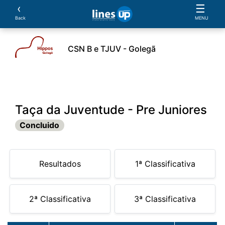
‹
☰
Back
MENU
CSN B e TJUV - Golegã
los
Provas
Classificações
Parcerias
Docum
Taça da Juventude - Pre Juniores
Concluido
Resultados
1ª Classificativa
2ª Classificativa
3ª Classificativa