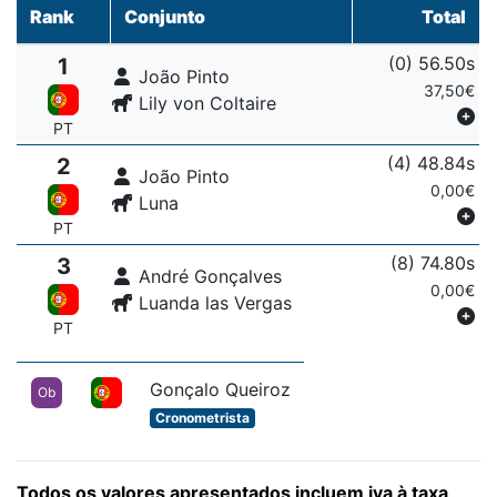
Rank
Conjunto
Total
(0) 56.50s
1
João Pinto
37,50€
Lily von Coltaire
PT
(4) 48.84s
2
João Pinto
0,00€
Luna
PT
(8) 74.80s
3
André Gonçalves
0,00€
Luanda las Vergas
PT
Gonçalo Queiroz
Ob
Cronometrista
Todos os valores apresentados incluem iva à taxa