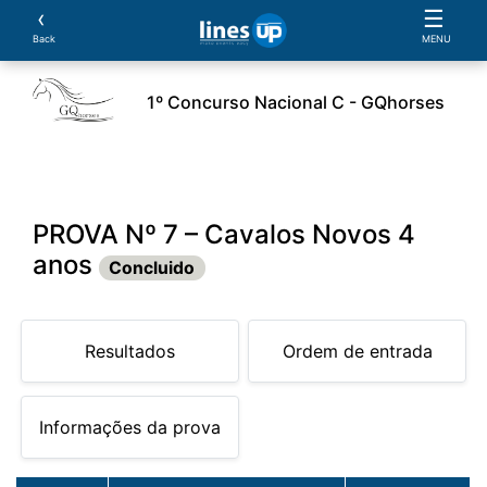
‹
☰
Back
MENU
1º Concurso Nacional C - GQhorses
ário
Cavaleiros
Provas
Parcerias
Document
PROVA Nº 7 – Cavalos Novos 4
anos
Concluido
Resultados
Ordem de entrada
Informações da prova