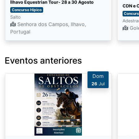
Ílhavo Equestrian Tour- 28 a 30 Agosto
CDN e C
Concurso Hípico
Concurs
Salto
Adestr
Senhora dos Campos, Ilhavo,
Gole
Portugal
Eventos anteriores
Dom
26
Jul