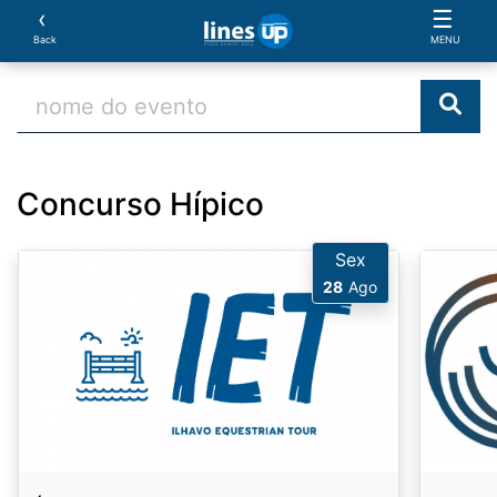
‹
☰
Back
MENU
Concurso Hípico
Sex
28
Ago