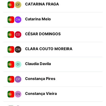
CATARINA FRAGA
CF
Catarina Melo
CM
CÉSAR DOMINGOS
CD
CLARA COUTO MOREIRA
CM
Claudia Davila
Cl
Constança Pires
CP
Constança Vieira
CV