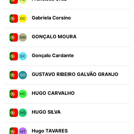
Gabriela Corsino
GC
GONÇALO MOURA
GM
Gonçalo Cardante
GC
GUSTAVO RIBEIRO GALVÃO GRANJO
GG
HUGO CARVALHO
HC
HUGO SILVA
HS
Hugo TAVARES
HT