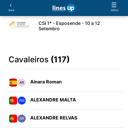
‹
☰
Back
MENU
CSI 1* - Esposende - 10 a 12
Setembro
ento
Horário
Cavaleiros
Equipas
Cavalos
Cavaleiros
(117)
Ainara Roman
AR
ALEXANDRE MALTA
AM
ALEXANDRE RELVAS
AR