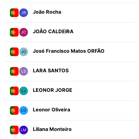
João Rocha
JR
JOÃO CALDEIRA
JC
José Francisco Matos ORFÃO
JO
LARA SANTOS
LS
LEONOR JORGE
LJ
Leonor Oliveira
LO
Liliana Monteiro
LM