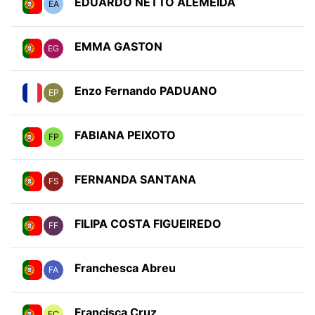
EDUARDO NETTO ALEMEIDA
EA
EMMA GASTON
EG
Enzo Fernando PADUANO
EP
FABIANA PEIXOTO
FP
FERNANDA SANTANA
FS
FILIPA COSTA FIGUEIREDO
FF
Franchesca Abreu
FA
Francisca Cruz
FC