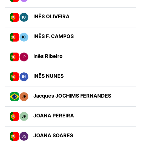
INÊS OLIVEIRA
IO
INÊS F. CAMPOS
IC
Inês Ribeiro
IR
INÊS NUNES
IN
Jacques JOCHIMS FERNANDES
JF
JOANA PEREIRA
JP
JOANA SOARES
JS