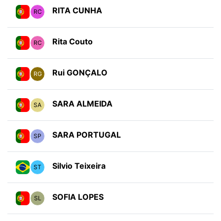
RITA CUNHA
RC
Rita Couto
RC
Rui GONÇALO
RG
SARA ALMEIDA
SA
SARA PORTUGAL
SP
Silvio Teixeira
ST
SOFIA LOPES
SL