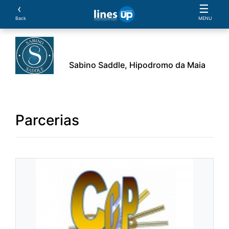
‹
☰
Back
MENU
Sabino Saddle, Hipodromo da Maia
avalos
Provas
Parcerias
Alojamento
Docume
Parcerias