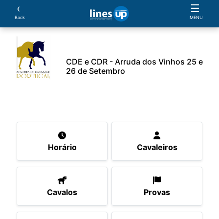
‹
☰
Back
MENU
CDE e CDR - Arruda dos Vinhos 25 e
26 de Setembro
O Evento
Horário
Cavaleiros
Cavalos
Pro
Horário
Cavaleiros
Cavalos
Provas