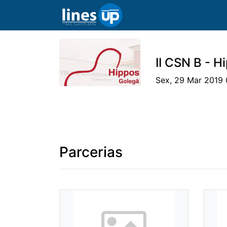
II CSN B - 
Sex, 29 Mar 2019 
O Evento
Horário
Cavaleiros
Pr
Parcerias