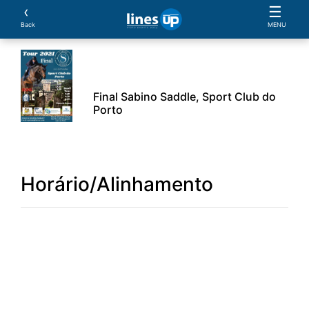
‹
☰
Back
MENU
Final Sabino Saddle, Sport Club do
Porto
O Evento
Horário
Cavaleiros
Cavalos
Pro
Horário/Alinhamento