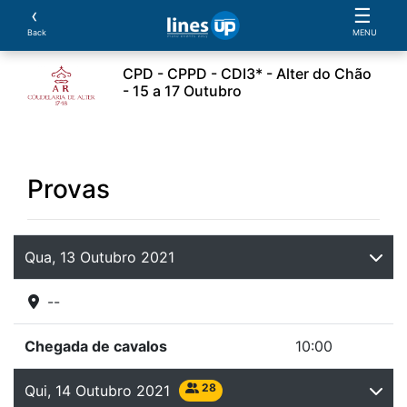
‹
☰
Back
MENU
CPD - CPPD - CDI3* - Alter do Chão
- 15 a 17 Outubro
leiros
Cavalos
Provas
Classificações
Parcer
Provas
Qua, 13 Outubro 2021
--
Chegada de cavalos
10:00
28
Qui, 14 Outubro 2021