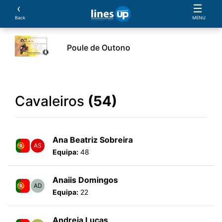
‹
☰
Back
MENU
Poule de Outono
ento
Horário
Cavaleiros
Cavalos
Provas
Cavaleiros
(54)
Ana Beatriz Sobreira
AS
Equipa:
48
Anaiis Domingos
AD
Equipa:
22
Andreia Lucas