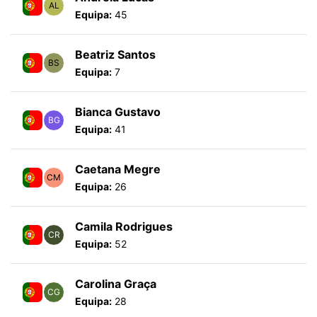
AL
Equipa:
45
Beatriz Santos
BS
Equipa:
7
Bianca Gustavo
BG
Equipa:
41
Caetana Megre
CM
Equipa:
26
Camila Rodrigues
CR
Equipa:
52
Carolina Graça
CG
Equipa:
28