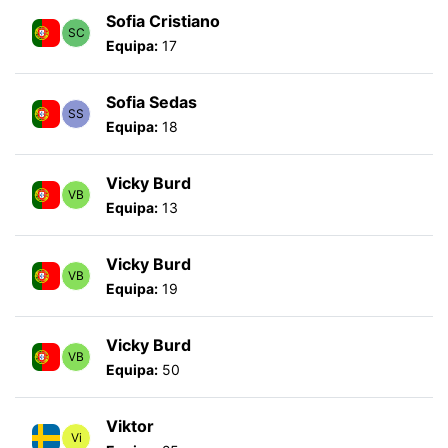
Sofia Cristiano
SC
Equipa:
17
Sofia Sedas
SS
Equipa:
18
Vicky Burd
VB
Equipa:
13
Vicky Burd
VB
Equipa:
19
Vicky Burd
VB
Equipa:
50
Viktor
Vi