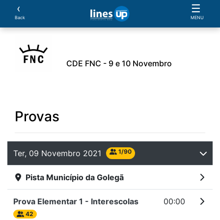
‹
☰
Back
MENU
CDE FNC - 9 e 10 Novembro
leiros
Cavalos
Provas
Classificações
Parcer
Provas
1/90
Ter, 09 Novembro 2021
Pista Município da Golegã
Prova Elementar 1 - Interescolas
00:00
42