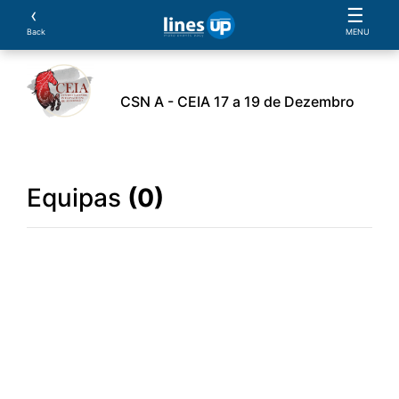
‹
☰
Back
MENU
CSN A - CEIA 17 a 19 de Dezembro
rio
Cavaleiros
Equipas
Cavalos
Provas
Equipas
(0)