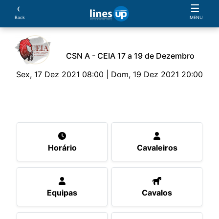
‹
☰
Back
MENU
CSN A - CEIA 17 a 19 de Dezembro
Sex, 17 Dez 2021 08:00 | Dom, 19 Dez 2021 20:00
O Evento
Horário
Cavaleiros
Equipas
Cav
Horário
Cavaleiros
Equipas
Cavalos