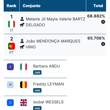
Rank
Conjunto
Total
68.882%
1
Melanie Jil Mayla Valerie BARTZ
DELGADO
IT
65.706%
2
João MENDONÇA MARQUES
HINO
PT
Barbara ARDU
E
Juiz
Freddy LEYMAN
H
Juiz
Isobel WESSELS
C
Juiz