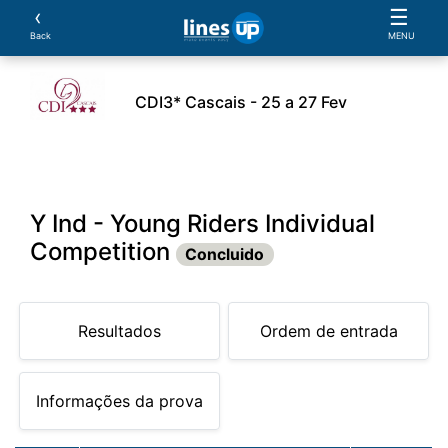
‹
☰
Back
MENU
CDI3* Cascais - 25 a 27 Fev
leiros
Cavalos
Provas
Parcerias
Document
Y Ind - Young Riders Individual
Competition
Concluido
Resultados
Ordem de entrada
Informações da prova