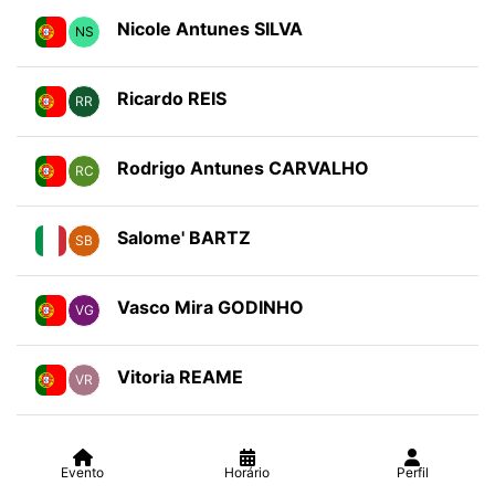
Nicole Antunes SILVA
NS
Ricardo REIS
RR
Rodrigo Antunes CARVALHO
RC
Salome' BARTZ
SB
Vasco Mira GODINHO
VG
Vitoria REAME
VR
Evento
Horário
Perfil