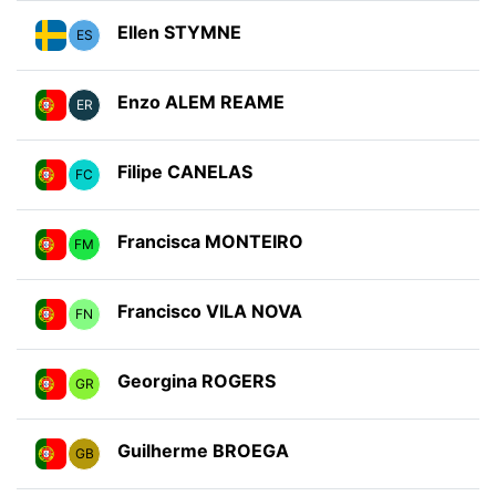
Ellen STYMNE
ES
Enzo ALEM REAME
ER
Filipe CANELAS
FC
Francisca MONTEIRO
FM
Francisco VILA NOVA
FN
Georgina ROGERS
GR
Guilherme BROEGA
GB