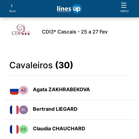
‹
☰
Back
MENU
CDI3* Cascais - 25 a 27 Fev
ento
Horário
Cavaleiros
Cavalos
Provas
Cavaleiros
(30)
Agata ZAKHRABEKOVA
AZ
Bertrand LIEGARD
BL
Claudia CHAUCHARD
CC