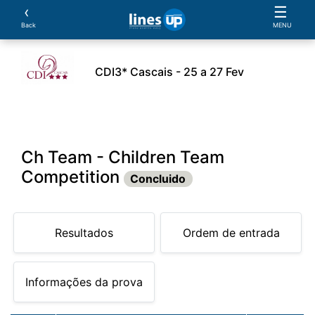
‹
☰
Back
MENU
CDI3* Cascais - 25 a 27 Fev
leiros
Cavalos
Provas
Parcerias
Document
Ch Team - Children Team
Competition
Concluido
Resultados
Ordem de entrada
Informações da prova