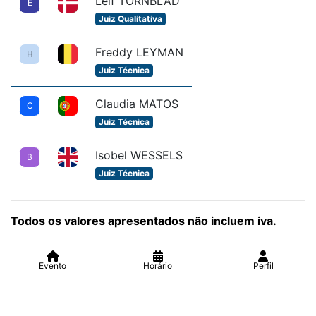
Leif TORNBLAD
E
Juiz Qualitativa
Freddy LEYMAN
H
Juiz Técnica
Claudia MATOS
C
Juiz Técnica
Isobel WESSELS
B
Juiz Técnica
Todos os valores apresentados não incluem iva.
Evento
Horário
Perfil