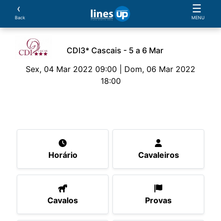
‹
☰
Back
MENU
CDI3* Cascais - 5 a 6 Mar
Sex, 04 Mar 2022 09:00 | Dom, 06 Mar 2022
18:00
O Evento
Horário
Cavaleiros
Cavalos
Pro
Horário
Cavaleiros
Cavalos
Provas