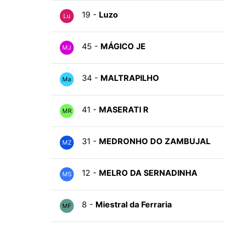
19 -
Luzo
Lu
45 -
MÁGICO JE
MJ
34 -
MALTRAPILHO
Ma
41 -
MASERATI R
MR
31 -
MEDRONHO DO ZAMBUJAL
MZ
12 -
MELRO DA SERNADINHA
MS
8 -
Miestral da Ferraria
MF