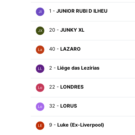
1 -
JUNIOR RUBI D ILHEU
JI
20 -
JUNKY XL
JX
40 -
LAZARO
La
2 -
Liége das Lezírias
LL
22 -
LONDRES
Lo
32 -
LORUS
Lo
9 -
Luke (Ex-Liverpool)
LE