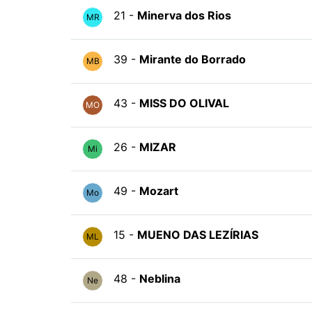
21 -
Minerva dos Rios
MR
39 -
Mirante do Borrado
MB
43 -
MISS DO OLIVAL
MO
26 -
MIZAR
Mi
49 -
Mozart
Mo
15 -
MUENO DAS LEZÍRIAS
ML
48 -
Neblina
Ne