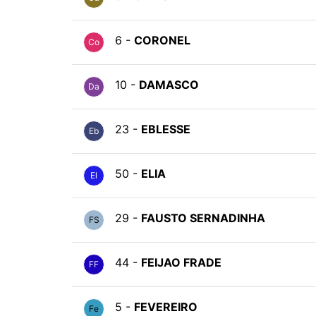
6 -
CORONEL
Co
10 -
DAMASCO
Da
23 -
EBLESSE
Eb
50 -
ELIA
El
29 -
FAUSTO SERNADINHA
FS
44 -
FEIJAO FRADE
FF
5 -
FEVEREIRO
Fe