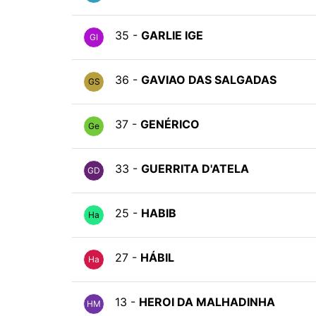
35 -
GARLIE IGE
GI
36 -
GAVIAO DAS SALGADAS
GS
37 -
GENÉRICO
Ge
33 -
GUERRITA D'ATELA
GD
25 -
HABIB
Ha
27 -
HÁBIL
Ha
13 -
HEROI DA MALHADINHA
HM