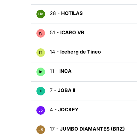
28 -
HOTILAS
Ho
51 -
ICARO VB
IV
14 -
Iceberg de Tineo
IT
11 -
INCA
In
7 -
JOBA II
JI
4 -
JOCKEY
Jo
17 -
JUMBO DIAMANTES (BRZ)
JB