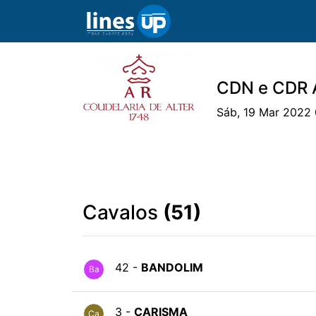
CDN e CDR A
Sáb, 19 Mar 2022 
O Evento
Horário
Cavaleiros
Ca
Cavalos
(51)
42 -
BANDOLIM
Ba
3 -
CARISMA
Ca