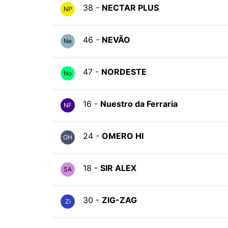
38 -
NECTAR PLUS
NP
46 -
NEVÃO
Ne
47 -
NORDESTE
No
16 -
Nuestro da Ferraria
NF
24 -
OMERO HI
OH
18 -
SIR ALEX
SA
30 -
ZIG-ZAG
Zi