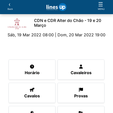
‹
☰
Back
MENU
CDN e CDR Alter do Chão - 19 e 20
Março
Sáb, 19 Mar 2022 08:00 | Dom, 20 Mar 2022 19:00
O Evento
Horário
Cavaleiros
Cavalos
Pro
Horário
Cavaleiros
Cavalos
Provas