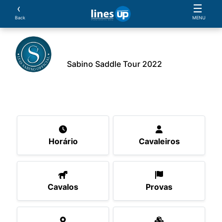
‹
☰
Back
MENU
Sabino Saddle Tour 2022
O Evento
Horário
Cavaleiros
Cavalos
Pro
Horário
Cavaleiros
Cavalos
Provas