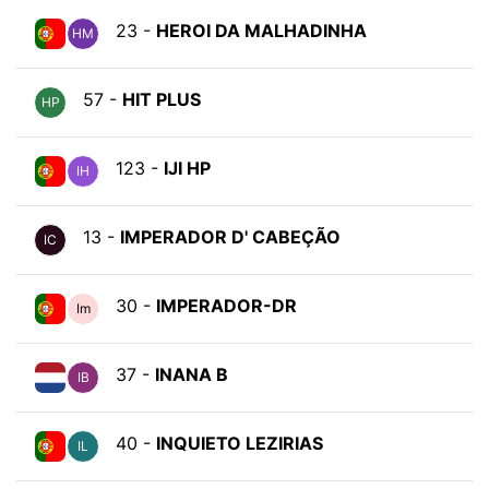
23 -
HEROI DA MALHADINHA
HM
57 -
HIT PLUS
HP
123 -
IJI HP
IH
13 -
IMPERADOR D' CABEÇÃO
IC
30 -
IMPERADOR-DR
Im
37 -
INANA B
IB
40 -
INQUIETO LEZIRIAS
IL