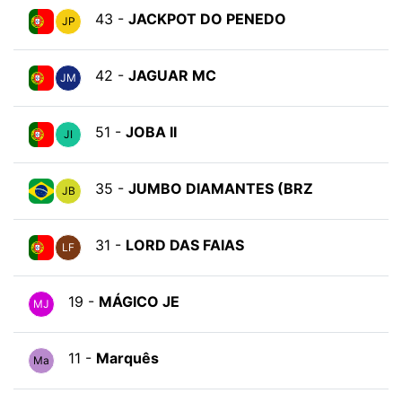
43 -
JACKPOT DO PENEDO
JP
42 -
JAGUAR MC
JM
51 -
JOBA II
JI
35 -
JUMBO DIAMANTES (BRZ
JB
31 -
LORD DAS FAIAS
LF
19 -
MÁGICO JE
MJ
11 -
Marquês
Ma