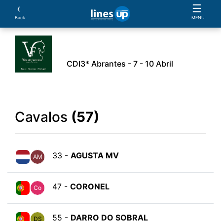
‹
☰
Back
MENU
CDI3* Abrantes - 7 - 10 Abril
rio
Cavaleiros
Cavalos
Provas
Classificaçõ
Cavalos
(57)
33 -
AGUSTA MV
AM
47 -
CORONEL
Co
55 -
DARRO DO SOBRAL
DS