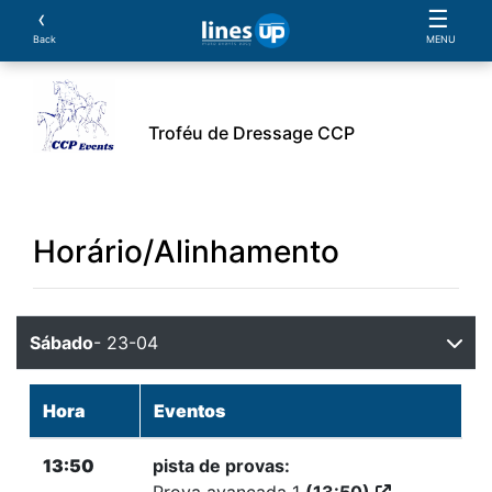
‹
☰
Back
MENU
Troféu de Dressage CCP
O Evento
Horário
Cavaleiros
Cavalos
Pro
Horário/Alinhamento
Sábado
- 23-04
Hora
Eventos
13:50
pista de provas:
Prova avançada 1
(13:50)